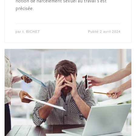
notion de harcèlement sexuel au travail s’est
précisée.
par
I. BICHET
Publié
2 avril 2024