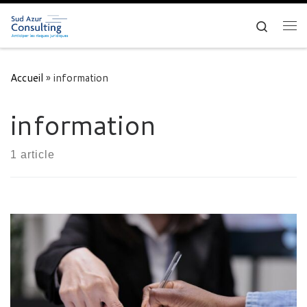
Skip to content
Search
Me
Accueil
»
information
information
1 article