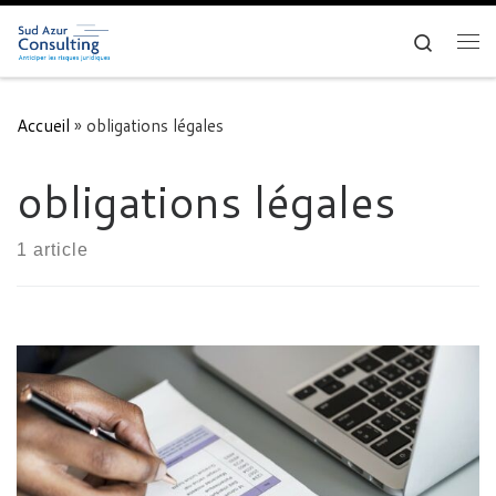
Skip to content
Search
Me
Accueil
»
obligations légales
obligations légales
1 article